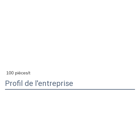
Spécification
Nom du produit
piège à rats en plasti
Matériel
ABS
Taille du produit
14*7,5*5 cm
Poids du produit
140.5g
Emballage
carton de base
Temps de réalisation
20 à 25 jours