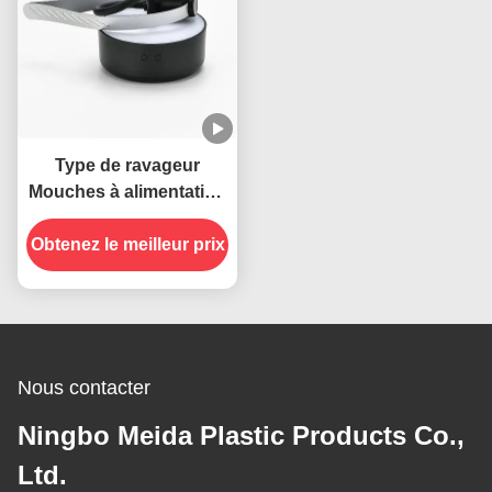
Type de ravageur
Mouches à alimentation
USB Col pliable
Obtenez le meilleur prix
suspendu Insectes
répulsif Ventilateur pour
tables
Nous contacter
Ningbo Meida Plastic Products Co.,
Ltd.