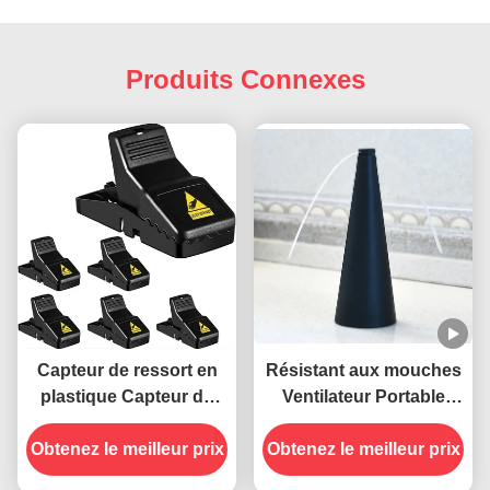
Produits Connexes
Capteur de ressort en
Résistant aux mouches
plastique Capteur de
Ventilateur Portable
souris en plastique
Table Tenir les mouches
Obtenez le meilleur prix
Capteur de rats
à l' écart avec des lames
Obtenez le meilleur prix
douces Matériau en