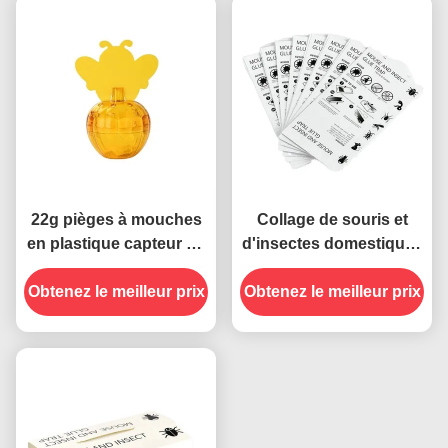
22g pièges à mouches
Collage de souris et
en plastique capteur de
d'insectes domestiques
colle collante pour la
piège de piège tueur
Obtenez le meilleur prix
lutte contre les
Obtenez le meilleur prix
attrape-papier Carte
ravageurs intérieurs
adhésive pour termites
sûrs et non toxiques