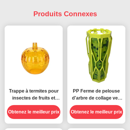
Produits Connexes
Trappe à termites pour
PP Ferme de pelouse
insectes de fruits et
d'arbre de collage vert
mouches de plastique
collant collante mouche
Obtenez le meilleur prix
efficace 480 heures
Obtenez le meilleur prix
collante insecte de la
d'utilisation Aucun
trappe de termites
parfum
rouleau