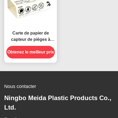
Carte de papier de
capteur de pièges à
insectes et de souris
Obtenez le meilleur prix
ménagères réutilisable
26g 24,5*13cm
Nous contacter
Ningbo Meida Plastic Products Co.,
Ltd.