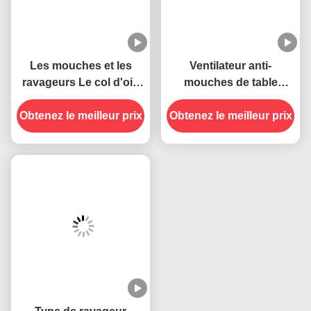
Les mouches et les
Ventilateur anti-
ravageurs Le col d'oie
mouches de table
souple, le câble USB,
portable à lames
Obtenez le meilleur prix
les pièges à mouches
Obtenez le meilleur prix
douces pour éloigner
suspendus, le
les mouches à
ventilateur anti-insectes
l'intérieur et à l'extérieur