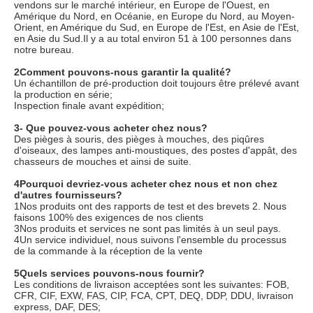
vendons sur le marché intérieur, en Europe de l'Ouest, en 
Amérique du Nord, en Océanie, en Europe du Nord, au Moyen-
Orient, en Amérique du Sud, en Europe de l'Est, en Asie de l'Est, 
en Asie du Sud.Il y a au total environ 51 à 100 personnes dans 
notre bureau.
2Comment pouvons-nous garantir la qualité?
Un échantillon de pré-production doit toujours être prélevé avant 
la production en série;
Inspection finale avant expédition;
3- Que pouvez-vous acheter chez nous?
Des pièges à souris, des pièges à mouches, des piqûres 
d'oiseaux, des lampes anti-moustiques, des postes d'appât, des 
chasseurs de mouches et ainsi de suite.
4Pourquoi devriez-vous acheter chez nous et non chez 
d'autres fournisseurs?
1Nos produits ont des rapports de test et des brevets 2. Nous 
faisons 100% des exigences de nos clients
3Nos produits et services ne sont pas limités à un seul pays.
4Un service individuel, nous suivons l'ensemble du processus 
de la commande à la réception de la vente
5Quels services pouvons-nous fournir?
Les conditions de livraison acceptées sont les suivantes: FOB, 
CFR, CIF, EXW, FAS, CIP, FCA, CPT, DEQ, DDP, DDU, livraison 
express, DAF, DES;