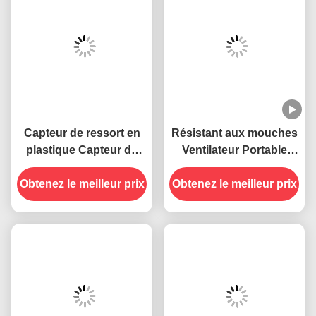
Capteur de ressort en
Résistant aux mouches
plastique Capteur de
Ventilateur Portable
souris en plastique
Table Tenir les mouches
Obtenez le meilleur prix
Capteur de rats
à l' écart avec des lames
Obtenez le meilleur prix
douces Matériau en
PET ABS