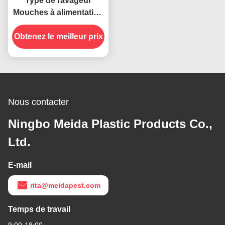
Type de ravageur
Mouches à alimentation
USB Col pliable
Obtenez le meilleur prix
suspendu Insectes
répulsif Ventilateur pour
tables
Nous contacter
Ningbo Meida Plastic Products Co.,
Ltd.
E-mail
rita@meidapest.com
Temps de travail