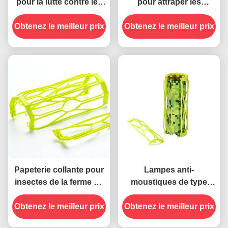
pour la lutte contre les
pour attraper les
ravageurs
insectes dans le jardin
Obtenez le meilleur prix
Obtenez le meilleur prix
Papeterie collante pour
Lampes anti-
insectes de la ferme de
moustiques de type
jardinage, moustiquaire
collant pour ≤ 0,5 kg
Obtenez le meilleur prix
durable et durable
Obtenez le meilleur prix
piège volant piège
collant pour insectes