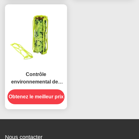
piège en papier collante
Contrôle
environnemental des
ravageurs Prise
Obtenez le meilleur prix
d'insectes piège
collante avec du papier
adhésif solide
Nous contacter