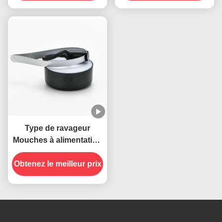
suspendus, le
les mouches à
ventilateur anti-insectes
l'intérieur et à l'extérieur
Type de ravageur
Mouches à alimentation
USB Col pliable
Obtenez le meilleur prix
suspendu Insectes
répulsif Ventilateur pour
tables