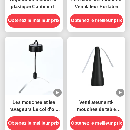
plastique Capteur de
Ventilateur Portable
souris en plastique
Table Tenir les mouches
Obtenez le meilleur prix
Capteur de rats
à l' écart avec des lames
Obtenez le meilleur prix
douces Matériau en
PET ABS
Les mouches et les
Ventilateur anti-
ravageurs Le col d'oie
mouches de table
souple, le câble USB,
portable à lames
Obtenez le meilleur prix
les pièges à mouches
Obtenez le meilleur prix
douces pour éloigner