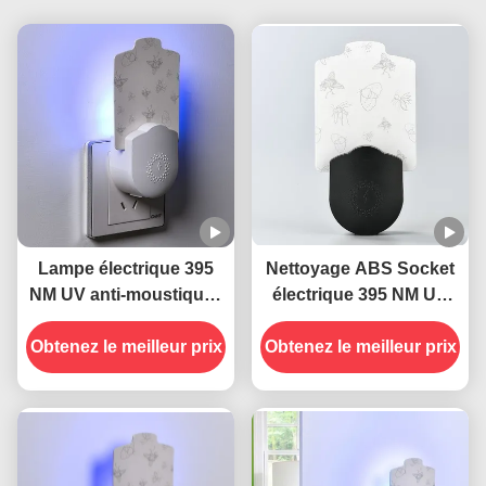
Lampe électrique 395
Nettoyage ABS Socket
NM UV anti-moustiques
électrique 395 NM UV
anti-insectes volants
Lampes anti-
Obtenez le meilleur prix
Obtenez le meilleur prix
moustiques piège anti-
insectes volant