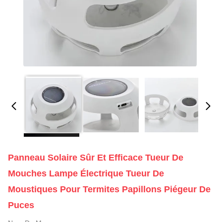
Panneau Solaire Sûr Et Efficace Tueur De
Mouches Lampe Électrique Tueur De
Moustiques Pour Termites Papillons Piégeur De
Puces