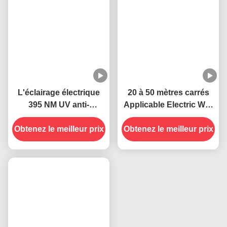
L'éclairage électrique
20 à 50 mètres carrés
395 NM UV anti-
Applicable Electric Wall
moustiques durable et
Plug-in Socket UV
Obtenez le meilleur prix
efficace
Obtenez le meilleur prix
Lampes anti-
moustiques État solide
Très efficace