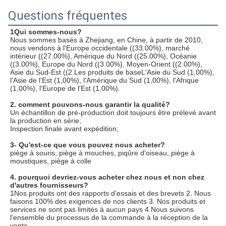
Questions fréquentes
1Qui sommes-nous?
Nous sommes basés à Zhejiang, en Chine, à partir de 2010, 
nous vendons à l'Europe occidentale ((33.00%), marché 
intérieur ((27.00%), Amérique du Nord ((25.00%), Océanie 
((3.00%), Europe du Nord ((3.00%), Moyen-Orient ((2.00%), 
Asie du Sud-Est ((2.Les produits de baseL'Asie du Sud (1,00%), 
l'Asie de l'Est (1,00%), l'Amérique du Sud (1,00%), l'Afrique 
(1,00%), l'Europe de l'Est (1,00%).
2. comment pouvons-nous garantir la qualité?
Un échantillon de pré-production doit toujours être prélevé avant 
la production en série;
Inspection finale avant expédition;
3- Qu'est-ce que vous pouvez nous acheter?
piège à souris, piège à mouches, piqûre d'oiseau, piège à 
moustiques, piège à colle
4. pourquoi devriez-vous acheter chez nous et non chez 
d'autres fournisseurs?
1Nos produits ont des rapports d'essais et des brevets 2. Nous 
faisons 100% des exigences de nos clients 3. Nos produits et 
services ne sont pas limités à aucun pays 4.Nous suivons 
l'ensemble du processus de la commande à la réception de la 
vente