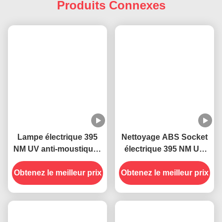
Produits Connexes
Lampe électrique 395
Nettoyage ABS Socket
NM UV anti-moustiques
électrique 395 NM UV
anti-insectes volants
Lampes anti-
Obtenez le meilleur prix
Obtenez le meilleur prix
moustiques piège anti-
insectes volant