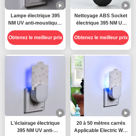
Lampe électrique 395
Nettoyage ABS Socket
NM UV anti-moustiques
électrique 395 NM UV
anti-insectes volants
Lampes anti-
Obtenez le meilleur prix
Obtenez le meilleur prix
moustiques piège anti-
insectes volant
L'éclairage électrique
20 à 50 mètres carrés
395 NM UV anti-
Applicable Electric Wall