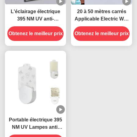
L'éclairage électrique
20 à 50 mètres carrés
395 NM UV anti-
Applicable Electric Wall
moustiques durable et
Plug-in Socket UV
Obtenez le meilleur prix
efficace
Obtenez le meilleur prix
Lampes anti-
moustiques État solide
Très efficace
Portable électrique 395
NM UV Lampes anti-
moustiques Insectes