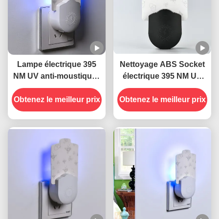
Lampe électrique 395
Nettoyage ABS Socket
NM UV anti-moustiques
électrique 395 NM UV
anti-insectes volants
Lampes anti-
Obtenez le meilleur prix
Obtenez le meilleur prix
moustiques piège anti-
insectes volant