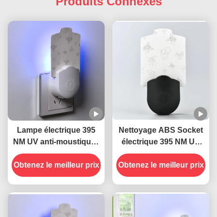
Produits Connexes
Lampe électrique 395
Nettoyage ABS Socket
NM UV anti-moustiques
électrique 395 NM UV
anti-insectes volants
Lampes anti-
Obtenez le meilleur prix
Obtenez le meilleur prix
moustiques piège anti-
insectes volant