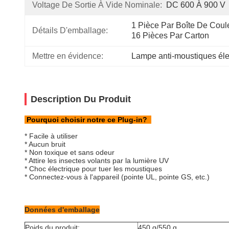
Voltage De Sortie À Vide Nominale:
DC 600 À 900 V
1 Pièce Par Boîte De Coule
Détails D'emballage:
16 Pièces Par Carton
Mettre en évidence:
Lampe anti-moustiques éle
Description Du Produit
Pourquoi choisir notre ce Plug-in
?
* Facile à utiliser
* Aucun bruit
* Non toxique et sans odeur
* Attire les insectes volants par la lumière UV
* Choc électrique pour tuer les moustiques
* Connectez-vous à l'appareil (pointe UL, pointe GS, etc.)
Données d'emballage
Poids du produit:
450 g/550 g