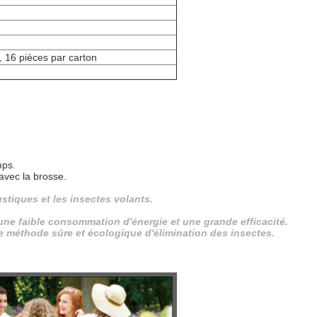
, 16 pièces par carton
mps.
 avec la brosse.
stiques et les insectes volants.
 une faible consommation d'énergie et une grande efficacité.
une méthode sûre et écologique d'élimination des insectes.