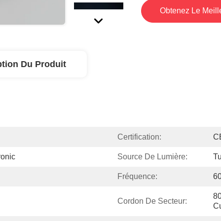
Obtenez Le Meille
ption Du Produit
Certification:
C
onic
Source De Lumière:
T
Fréquence:
6
80
Cordon De Secteur:
Cu