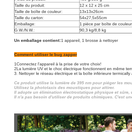
Taille du produit:
12 x 12 x 25 cm
Taille de boîte de couleur:
13x13x26cm
Taille du carton:
54x27,5x55cm
Emballage:
1 pièce par boîte de couleur
G.W./N.W.:
90,3 kg/8,8 kg
Un emballage contient:
1 appareil, 1 brosse à nettoyer
Comment utiliser le bug zapper
1Connectez l'appareil à la prise de votre choix!
2La lumière UV et le choc électrique fonctionnent en même te
3. Nettoyer le réseau électrique et la boîte inférieure termically
Ce produit utilise la lumière de 395 nm pour piéger les mou
Utilisez la phototaxis des moustiques pour attirer.
Il adopte un élimination électrostatique physique et sûre,
Il n'a pas besoin d'utiliser de produits chimiques. C'est 