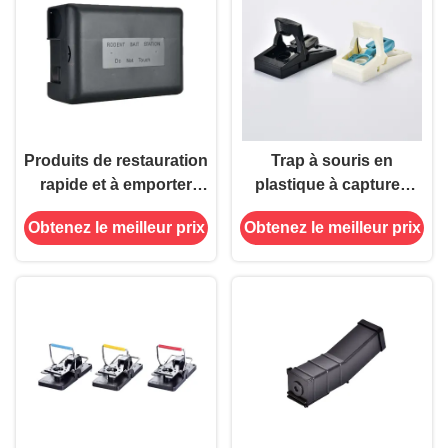
Produits de restauration
Trap à souris en
rapide et à emporter
plastique à captures
350g Boîte en plastique
multiples Contrôle des
Obtenez le meilleur prix
Obtenez le meilleur prix
pour souris pour la
ravageurs Haute
station d'appât à
capacité sensible et
domicile
réutilisable 10