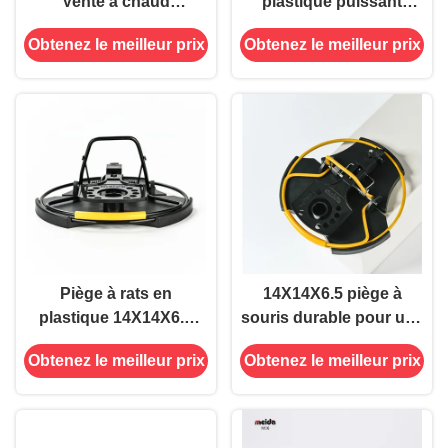
Vente à chaud
plastique puissant
Régulation des
attrape-mouches à
Obtenez le meilleur prix
Obtenez le meilleur prix
rongeurs Haute
ressort hautement
sensibilité Souris tuent
sensible
la souris Trap rapide
Piège à rats en
14X14X6.5 piège à
plastique 14X14X6.5
souris durable pour une
Capteur de souris
lutte efficace et
Obtenez le meilleur prix
Obtenez le meilleur prix
métalliques pour une
écologique contre les
solution efficace de
ravageurs
lutte antiparasitaire