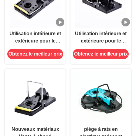
Utilisation intérieure et
Utilisation intérieure et
extérieure pour le
extérieure pour le
contrôle des rongeurs
contrôle des rongeurs
Obtenez le meilleur prix
Obtenez le meilleur prix
nuisibles, nouveaux
nuisibles, nouveaux
matériaux, ressort
matériaux, ressort
puissant, piège à
puissant, piège à
souris, rat, souris, piège
souris, rat, souris, piège
à claquer
à claquer
Nouveaux matériaux
piège à rats en