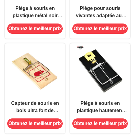
Piège à souris en
Piège pour souris
plastique métal noir
vivantes adaptée aux
pour appareil de lutte et
animaux pour une lutte
Obtenez le meilleur prix
Obtenez le meilleur prix
d'extermination des
efficace contre les
ravageurs
ravageurs et
l'extermination des
rongeurs
Capteur de souris en
Piège à souris en
bois ultra fort de
plastique hautement
printemps
sensible 30 pièces pour
Obtenez le meilleur prix
Obtenez le meilleur prix
une prévention efficace
des ravageurs