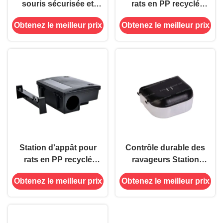
souris sécurisée et
rats en PP recyclé
semi-transparente
avec un capteur de
Obtenez le meilleur prix
Obtenez le meilleur prix
boîtes à souris
efficace
Station d'appât pour
Contrôle durable des
rats en PP recyclé
ravageurs Station
Boîte de rat Tueur de
d'appât de souris et
Obtenez le meilleur prix
Obtenez le meilleur prix
rongeurs Trappeur de
de rat Trap Box Killer
souris avec clé
Catcher