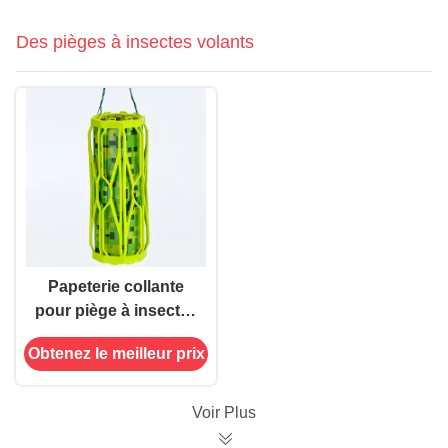
USB
Des pièges à insectes volants
Papeterie collante
pour piège à insectes
non parfumée,
Obtenez le meilleur prix
accueille le piège à
insectes collant
Voir Plus