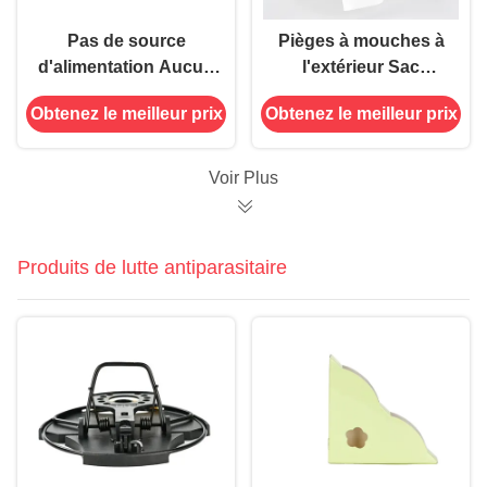
Pas de source
Pièges à mouches à
d'alimentation Aucun
l'extérieur Sac
sac de piégeage de
accrocheur à
Obtenez le meilleur prix
Obtenez le meilleur prix
mouches à l' extérieur
mouches suspendu
suspendu
avec appât de 15 g 30
g Fabriqué en
Voir Plus
matériau PP PET
Produits de lutte antiparasitaire