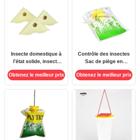
Insecte domestique à
Contrôle des insectes
l'état solide, insecte
Sac de piège en
collant, coin de
plastique pour
Obtenez le meilleur prix
Obtenez le meilleur prix
fenêtre, piège à
attrape-volants pour
mouches, tueur,
un contrôle des
attrape-mouches,
ravageurs sûr et
tampons adhésifs,
écologique
54g