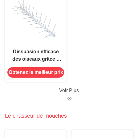
Dissuasion efficace
des oiseaux grâce à
des pointes en forme
Obtenez le meilleur prix
de V de qualité
professionnelle
Voir Plus
Le chasseur de mouches