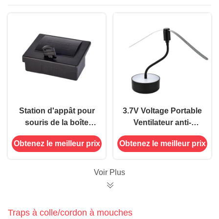
Station d'appât pour
3.7V Voltage Portable
souris de la boîte
Ventilateur anti-
noire PP, solution
mouches pour tenir
Obtenez le meilleur prix
Obtenez le meilleur prix
sûre et efficace pour
les mouches à l' écart
l'éradication des
Les lames douces
rongeurs en 20 jours
Les fêtes de barbecue
Voir Plus
Traps à colle/cordon à mouches