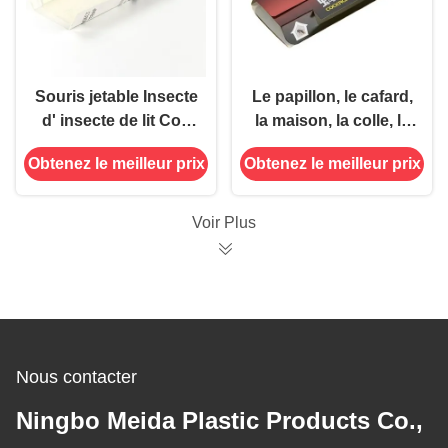
Souris jetable Insecte
Le papillon, le cafard,
d' insecte de lit Coq
la maison, la colle, le
maison colle piège
piège, la planche
Obtenez le meilleur prix
Obtenez le meilleur prix
tueur attrapeur carte
collante, le tueur
adhésive contrôle des
d'insectes, le
ravageurs
chasseur de
Voir Plus
moustiques.
Nous contacter
Ningbo Meida Plastic Products Co.,