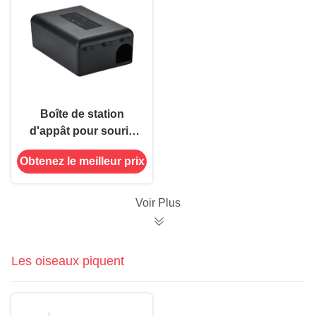
Boîte de station
d'appât pour souris
en plastique durable
Obtenez le meilleur prix
et efficace pour lutter
contre les rongeurs
Voir Plus
Les oiseaux piquent