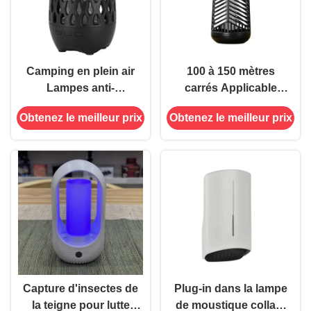
Camping en plein air
100 à 150 mètres
Lampes anti-
carrés Applicable
moustiques
Batterie rechargeable
Obtenez le meilleur prix
Obtenez le meilleur prix
multifonctionnelles
au lithium-ion Choc
Lampes anti-insectes
électrique Lampade
Zapper Flamme
anti-moustiques
Bluetooth Lumière de
piège à insectes
nuit
Capture d'insectes de
Plug-in dans la lampe
la teigne pour lutte
de moustique collant