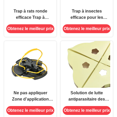
Trap à rats ronde
Trap à insectes
efficace Trap à
efficace pour les
pinceau avec piles 30
fenêtres de lutte
Obtenez le meilleur prix
Obtenez le meilleur prix
pièces
contre les ravageurs
avec couleur
personnalisée et 2,0 g
de colle incluse
Ne pas appliquer
Solution de lutte
Zone d'application
antiparasitaire des
conception innovante
araignées Collage
Obtenez le meilleur prix
Obtenez le meilleur prix
Prise de piège à
pour fenêtre piège à