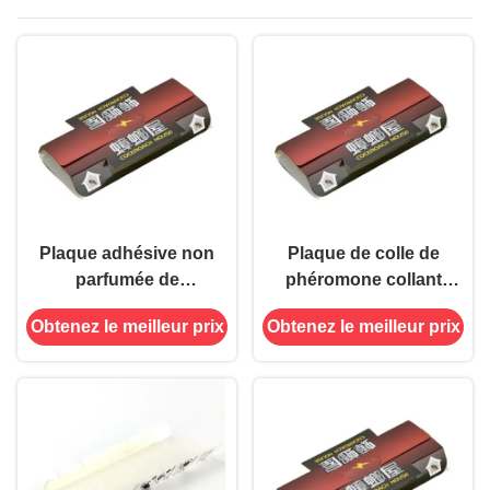
Plaque adhésive non
Plaque de colle de
parfumée de
phéromone collant
phéromone pour
pour piège collante
Obtenez le meilleur prix
Obtenez le meilleur prix
cafards 18,2*9*3 cm
de taille 18,2*9*3 cm
État solide pour lutte
contre les insectes