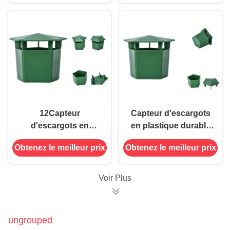
souris pour lutte
insectes avec 2,0 g de
contre les ravageurs
colle
12Capteur
Capteur d'escargots
d'escargots en
en plastique durable
plastique de 0,5*10
pour le contrôle des
Obtenez le meilleur prix
Obtenez le meilleur prix
cm pour lutter contre
ravageurs du jardin
les ravageurs dans
480 heures utilisées
les pelouses et les
Voir Plus
jardins
ungrouped