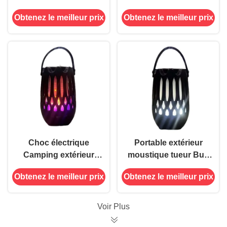
contre les ravageurs
moustiquaire
Obtenez le meilleur prix
Obtenez le meilleur prix
à l'intérieur
moustiquaire piège à
termites d'insectes
volants
Choc électrique
Portable extérieur
Camping extérieur
moustique tueur Bug
Intérieur Multi-
Zapper Flamme
Obtenez le meilleur prix
Obtenez le meilleur prix
fonctionnel
lumière de nuit
moustique tueur Bug
Bluetooth étanche
Zapper Bluetooth
alimentation
Voir Plus
électrique batteries et